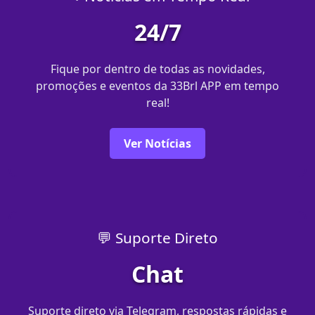
24/7
Fique por dentro de todas as novidades,
promoções e eventos da 33Brl APP em tempo
real!
Ver Notícias
💬 Suporte Direto
Chat
Suporte direto via Telegram, respostas rápidas e