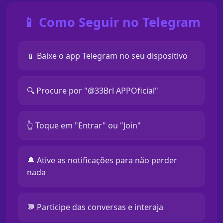
📱 Como Seguir no Telegram
📱 Baixe o app Telegram no seu dispositivo
🔍 Procure por "@33Brl APPOficial"
👆 Toque em "Entrar" ou "Join"
🔔 Ative as notificações para não perder
nada
💬 Participe das conversas e interaja