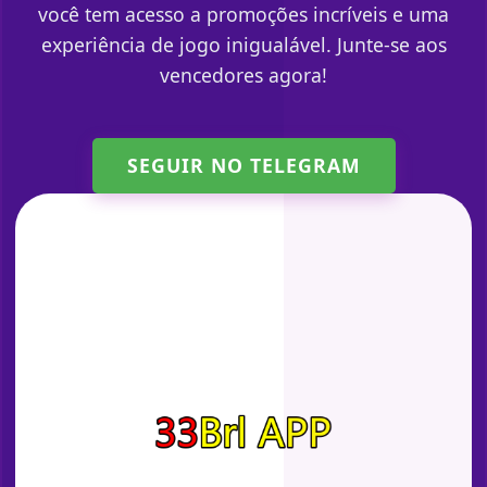
você tem acesso a promoções incríveis e uma
experiência de jogo inigualável. Junte-se aos
vencedores agora!
SEGUIR NO TELEGRAM