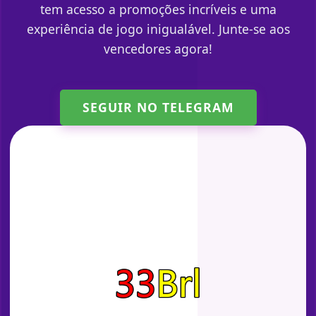
tem acesso a promoções incríveis e uma
experiência de jogo inigualável. Junte-se aos
vencedores agora!
SEGUIR NO TELEGRAM