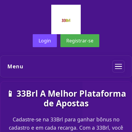
Login
Registrar-se
Menu
📱 33Brl A Melhor Plataforma
de Apostas
Cadastre-se na 33Brl para ganhar bônus no
cadastro e em cada recarga. Com a 33Brl, você