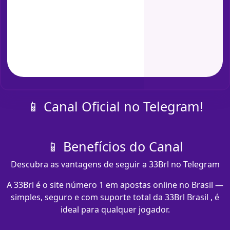
📱 Canal Oficial no Telegram!
📱 Benefícios do Canal
Descubra as vantagens de seguir a 33Brl no Telegram
A 33Brl é o site número 1 em apostas online no Brasil —
simples, seguro e com suporte total da 33Brl Brasil , é
ideal para qualquer jogador.