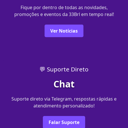
Fique por dentro de todas as novidades,
promoções e eventos da 33Brl em tempo real!
Ver Notícias
💬 Suporte Direto
Chat
Suporte direto via Telegram, respostas rápidas e
atendimento personalizado!
Falar Suporte