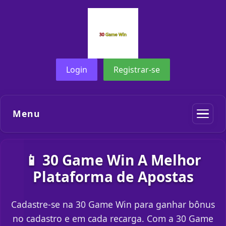
Login
Registrar-se
Menu
📱 30 Game Win A Melhor
Plataforma de Apostas
Cadastre-se na 30 Game Win para ganhar bônus
no cadastro e em cada recarga. Com a 30 Game