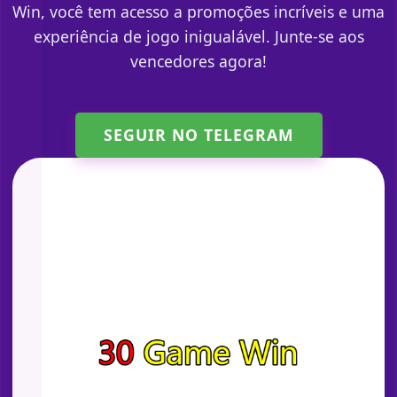
Win, você tem acesso a promoções incríveis e uma
experiência de jogo inigualável. Junte-se aos
vencedores agora!
SEGUIR NO TELEGRAM