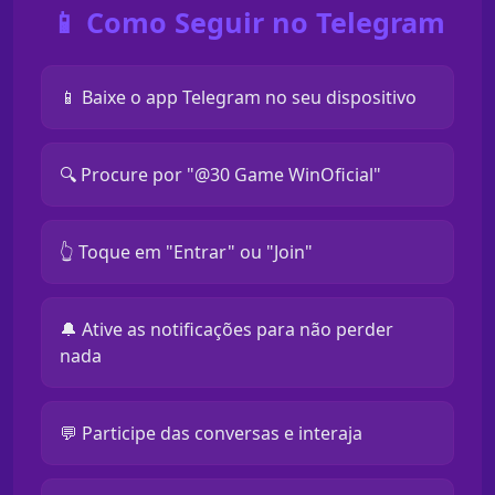
📱 Como Seguir no Telegram
📱 Baixe o app Telegram no seu dispositivo
🔍 Procure por "@30 Game WinOficial"
👆 Toque em "Entrar" ou "Join"
🔔 Ative as notificações para não perder
nada
💬 Participe das conversas e interaja