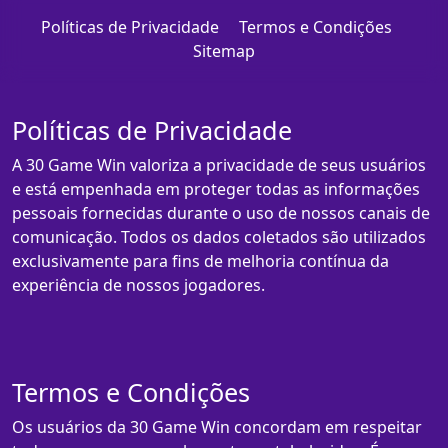
Políticas de Privacidade
Termos e Condições
Sitemap
Políticas de Privacidade
A 30 Game Win valoriza a privacidade de seus usuários
e está empenhada em proteger todas as informações
pessoais fornecidas durante o uso de nossos canais de
comunicação. Todos os dados coletados são utilizados
exclusivamente para fins de melhoria contínua da
experiência de nossos jogadores.
Termos e Condições
Os usuários da 30 Game Win concordam em respeitar