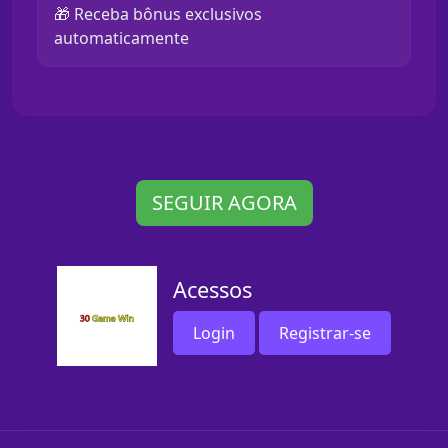
🎁 Receba bônus exclusivos
automaticamente
SEGUIR AGORA
Acessos
Login
Registrar-se