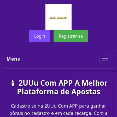
Login
Registrar-se
Menu
📱 2UUu Com APP A Melhor
Plataforma de Apostas
Cadastre-se na 2UUu Com APP para ganhar
bônus no cadastro e em cada recarga. Com a