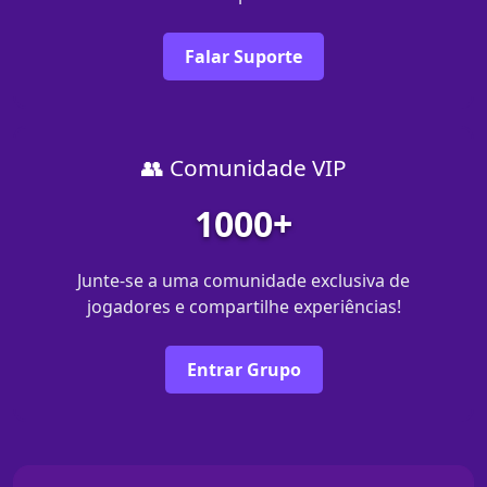
Falar Suporte
👥 Comunidade VIP
1000+
Junte-se a uma comunidade exclusiva de
jogadores e compartilhe experiências!
Entrar Grupo