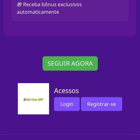
🎁 Receba bônus exclusivos
automaticamente
SEGUIR AGORA
Acessos
Login
Registrar-se