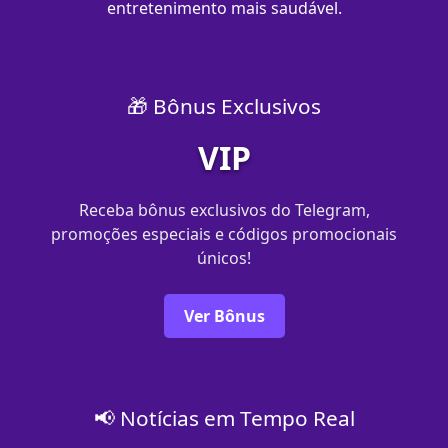
entretenimento mais saudável.
🎁 Bônus Exclusivos
VIP
Receba bônus exclusivos do Telegram,
promoções especiais e códigos promocionais
únicos!
Ver Bônus
📢 Notícias em Tempo Real