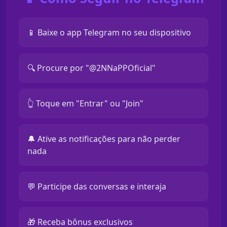
📱 Baixe o app Telegram no seu dispositivo
🔍 Procure por "@2NNaPPOficial"
👆 Toque em "Entrar" ou "Join"
🔔 Ative as notificações para não perder
nada
💬 Participe das conversas e interaja
🎁 Receba bônus exclusivos