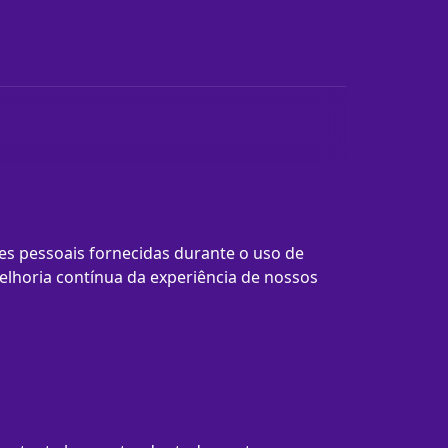
es pessoais fornecidas durante o uso de
elhoria contínua da experiência de nossos