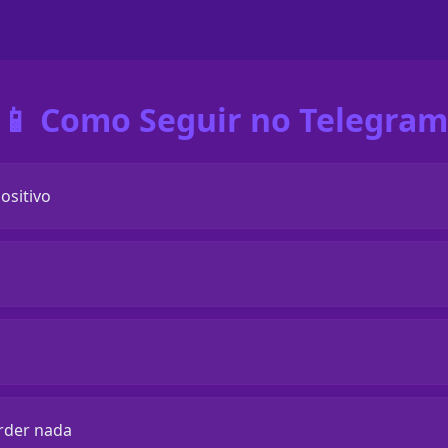
📱 Como Seguir no Telegram
ositivo
erder nada