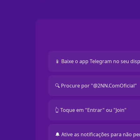
📱 Baixe o app Telegram no seu disp
🔍 Procure por "@2NN.ComOficial"
👆 Toque em "Entrar" ou "Join"
🔔 Ative as notificações para não p