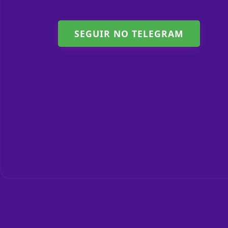
SEGUIR NO TELEGRAM