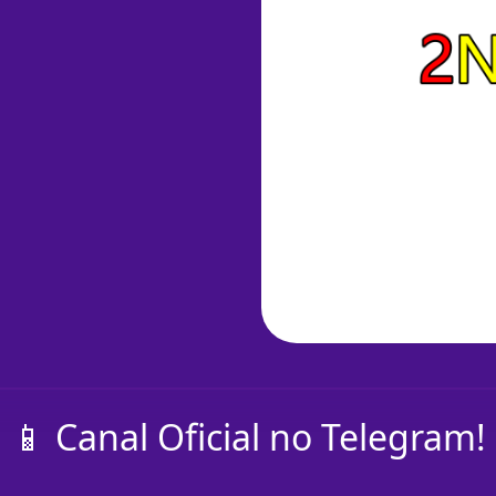
📱 Canal Oficial no Telegram!