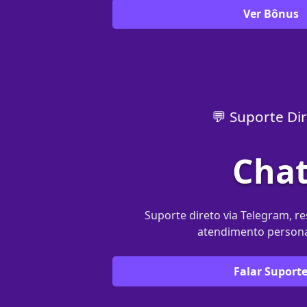
Ver Bônus
💬 Suporte Di
Cha
Suporte direto via Telegram, r
atendimento persona
Falar Suport