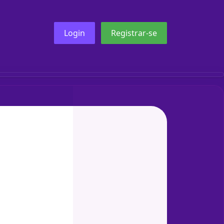
Login
Registrar-se