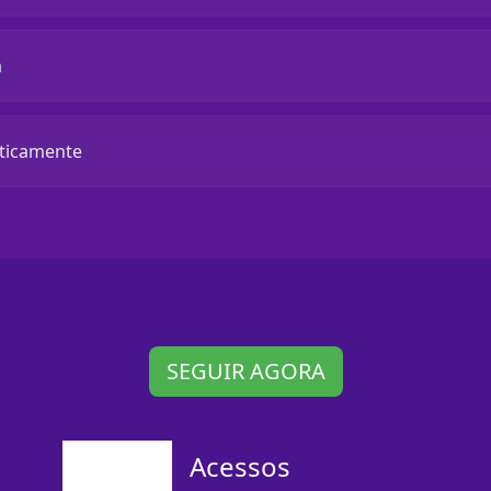
a
aticamente
SEGUIR AGORA
Acessos