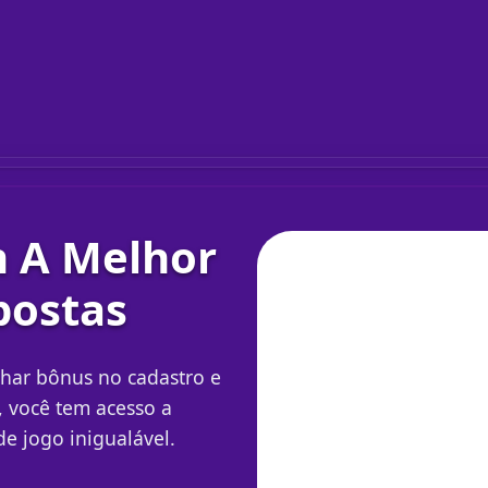
n A Melhor
postas
har bônus no cadastro e
 você tem acesso a
e jogo inigualável.