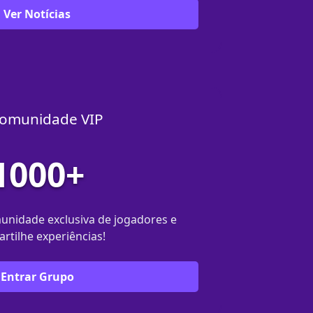
Ver Notícias
Comunidade VIP
1000+
unidade exclusiva de jogadores e
rtilhe experiências!
Entrar Grupo