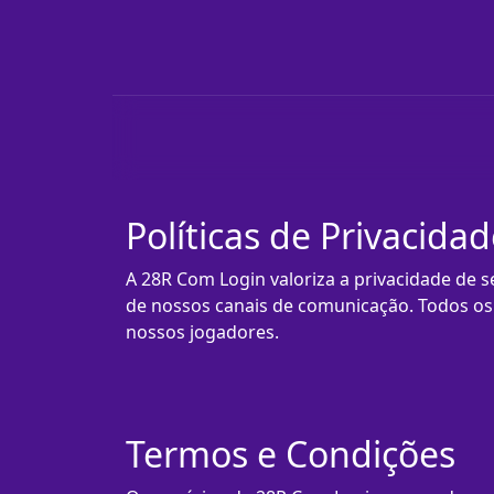
Políticas de Privacida
A 28R Com Login valoriza a privacidade de 
de nossos canais de comunicação. Todos os 
nossos jogadores.
Termos e Condições