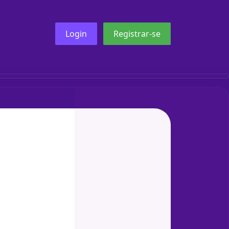
Login
Registrar-se