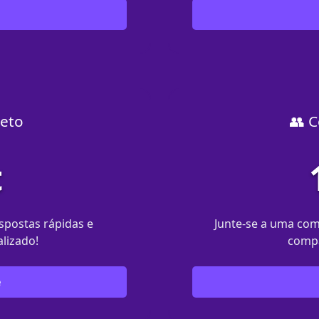
reto
👥 
t
espostas rápidas e
Junte-se a uma com
lizado!
compa
e