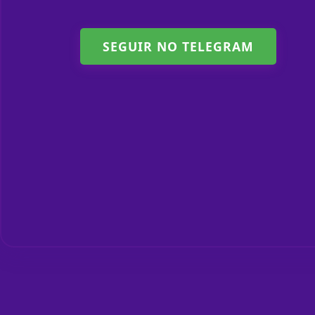
SEGUIR NO TELEGRAM