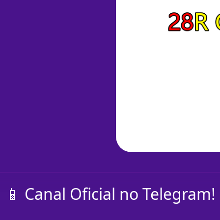
📱 Canal Oficial no Telegram!