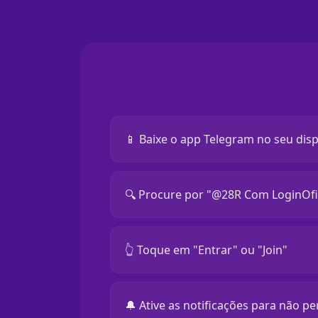
📱 Baixe o app Telegram no seu disp
🔍 Procure por "@28R Com LoginOfic
👆 Toque em "Entrar" ou "Join"
🔔 Ative as notificações para não p