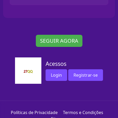
SEGUIR AGORA
Acessos
Login
Registrar-se
Políticas de Privacidade
Termos e Condições