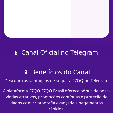
📱 Canal Oficial no Telegram!
📱 Benefícios do Canal
Descubra as vantagens de seguir a 27QQ no Telegram
A plataforma 27QQ 27QQ Brasil oferece bônus de boas-
vindas atrativos, promoções contínuas e proteção de
dados com criptografia avançada e pagamentos
rápidos.