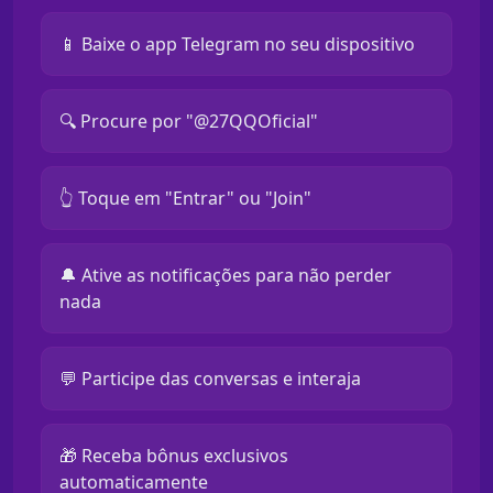
📱 Baixe o app Telegram no seu dispositivo
🔍 Procure por "@27QQOficial"
👆 Toque em "Entrar" ou "Join"
🔔 Ative as notificações para não perder
nada
💬 Participe das conversas e interaja
🎁 Receba bônus exclusivos
automaticamente