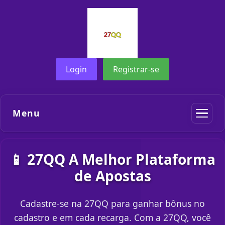
Login
Registrar-se
Menu
📱 27QQ A Melhor Plataforma
de Apostas
Cadastre-se na 27QQ para ganhar bônus no
cadastro e em cada recarga. Com a 27QQ, você