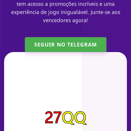
tem acesso a promoções incríveis e uma
experiência de jogo inigualável. Junte-se aos
vencedores agora!
SEGUIR NO TELEGRAM