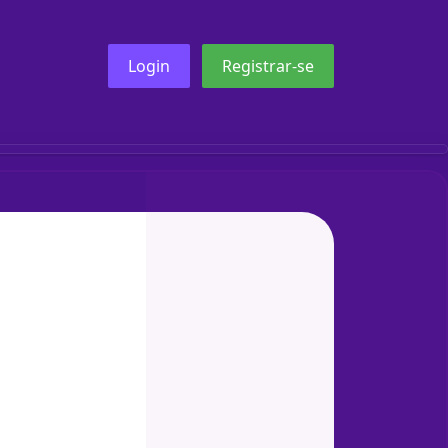
Login
Registrar-se