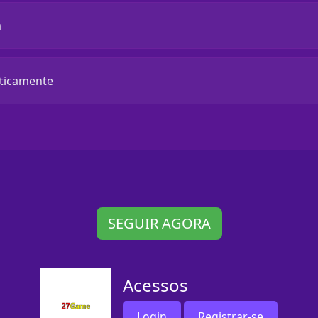
a
aticamente
SEGUIR AGORA
Acessos
Login
Registrar-se