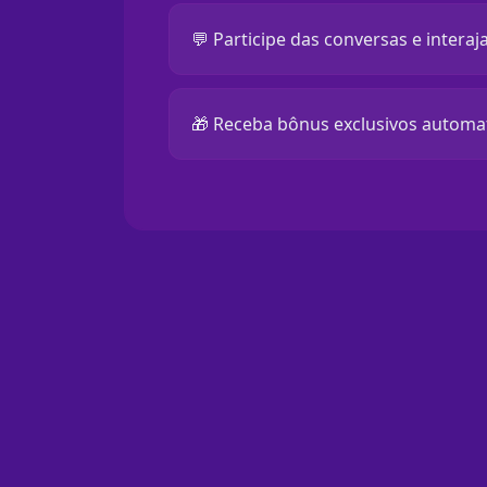
💬 Participe das conversas e interaj
🎁 Receba bônus exclusivos autom