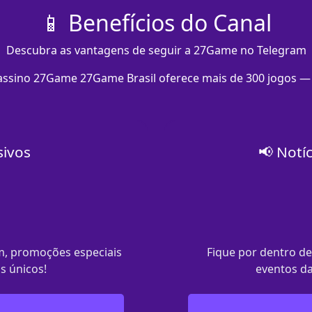
📱 Benefícios do Canal
Descubra as vantagens de seguir a 27Game no Telegram
cassino 27Game 27Game Brasil oferece mais de 300 jogos — 
sivos
📢 Notí
m, promoções especiais
Fique por dentro d
s únicos!
eventos d