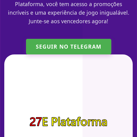
Plataforma, você tem acesso a promoções
incríveis e uma experiência de jogo inigualável.
Junte-se aos vencedores agora!
SEGUIR NO TELEGRAM