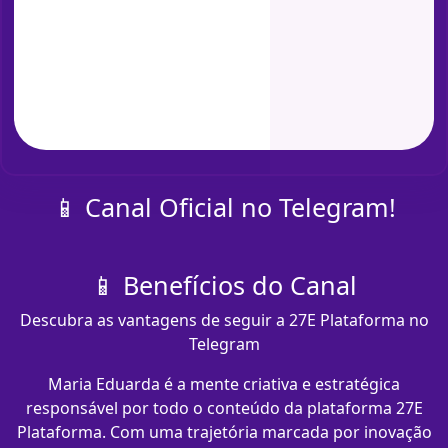
📱 Canal Oficial no Telegram!
📱 Benefícios do Canal
Descubra as vantagens de seguir a 27E Plataforma no
Telegram
Maria Eduarda é a mente criativa e estratégica
responsável por todo o conteúdo da plataforma 27E
Plataforma. Com uma trajetória marcada por inovação