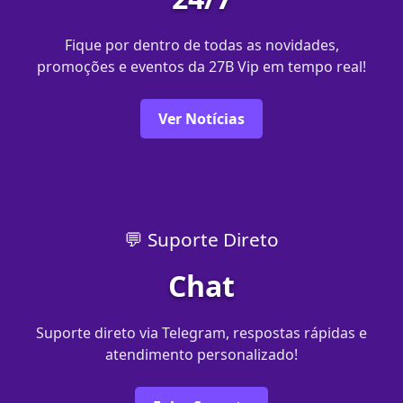
Fique por dentro de todas as novidades,
promoções e eventos da 27B Vip em tempo real!
Ver Notícias
💬 Suporte Direto
Chat
Suporte direto via Telegram, respostas rápidas e
atendimento personalizado!