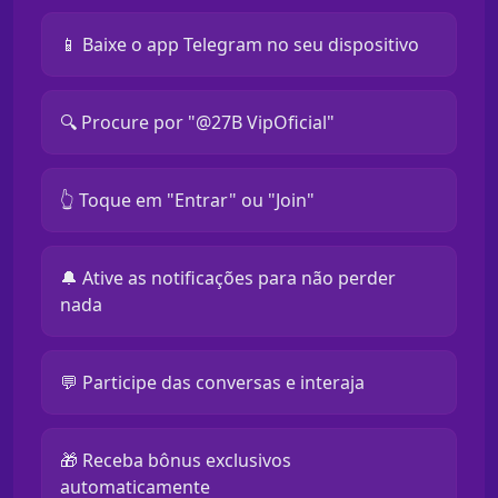
📱 Baixe o app Telegram no seu dispositivo
🔍 Procure por "@27B VipOficial"
👆 Toque em "Entrar" ou "Join"
🔔 Ative as notificações para não perder
nada
💬 Participe das conversas e interaja
🎁 Receba bônus exclusivos
automaticamente