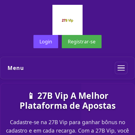
Login
Registrar-se
Menu
📱 27B Vip A Melhor
Plataforma de Apostas
Cadastre-se na 27B Vip para ganhar bônus no
cadastro e em cada recarga. Com a 27B Vip, você