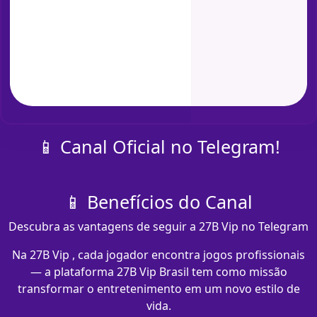
📱 Canal Oficial no Telegram!
📱 Benefícios do Canal
Descubra as vantagens de seguir a 27B Vip no Telegram
Na 27B Vip , cada jogador encontra jogos profissionais
— a plataforma 27B Vip Brasil tem como missão
transformar o entretenimento em um novo estilo de
vida.