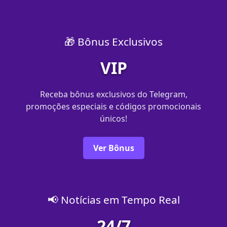
🎁 Bônus Exclusivos
VIP
Receba bônus exclusivos do Telegram,
promoções especiais e códigos promocionais
únicos!
Ver Bônus
📢 Notícias em Tempo Real
24/7