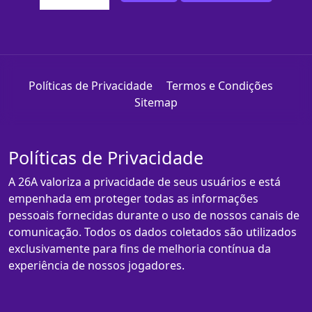
Políticas de Privacidade
Termos e Condições
Sitemap
Políticas de Privacidade
A 26A valoriza a privacidade de seus usuários e está
empenhada em proteger todas as informações
pessoais fornecidas durante o uso de nossos canais de
comunicação. Todos os dados coletados são utilizados
exclusivamente para fins de melhoria contínua da
experiência de nossos jogadores.