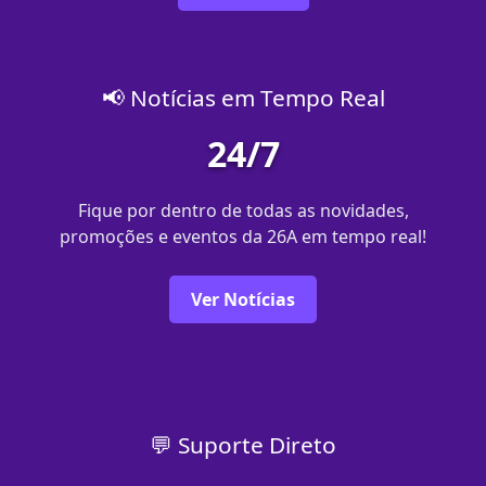
📢 Notícias em Tempo Real
24/7
Fique por dentro de todas as novidades,
promoções e eventos da 26A em tempo real!
Ver Notícias
💬 Suporte Direto