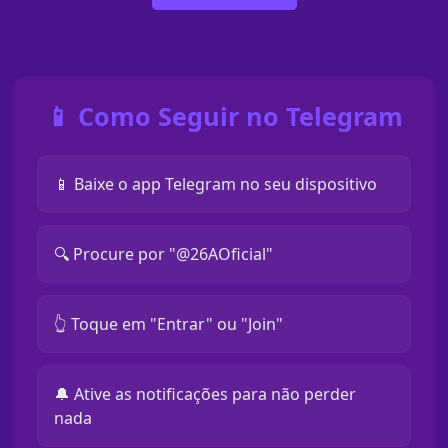
📱 Como Seguir no Telegram
📱 Baixe o app Telegram no seu dispositivo
🔍 Procure por "@26AOficial"
👆 Toque em "Entrar" ou "Join"
🔔 Ative as notificações para não perder
nada