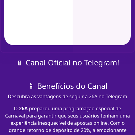
📱 Canal Oficial no Telegram!
📱 Benefícios do Canal
Descubra as vantagens de seguir a 26A no Telegram
O
26A
preparou uma programação especial de
Carnaval para garantir que seus usuários tenham uma
experiência inesquecível de apostas online. Com o
grande retorno de depósito de 20%, a emocionante