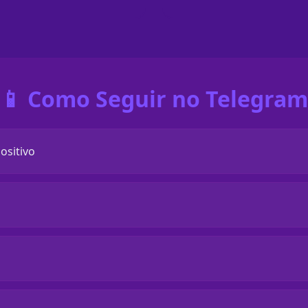
📱 Como Seguir no Telegram
ositivo