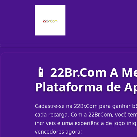
📱 22Br.Com A M
Plataforma de A
Cadastre-se na 22Br.Com para ganhar b
cada recarga. Com a 22Br.Com, você te
incríveis e uma experiência de jogo inig
vencedores agora!