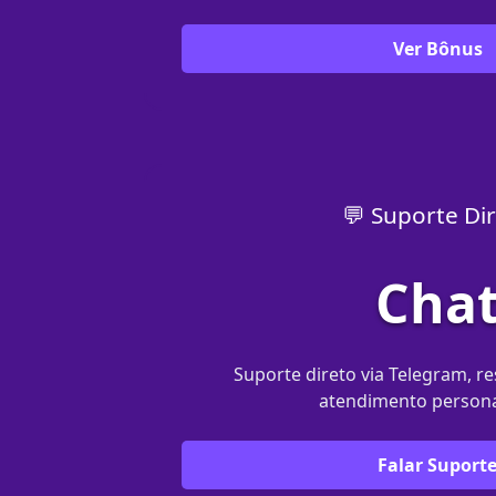
Ver Bônus
💬 Suporte Di
Cha
Suporte direto via Telegram, r
atendimento persona
Falar Suport