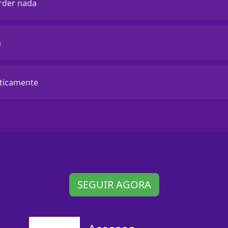
erder nada
a
aticamente
SEGUIR AGORA