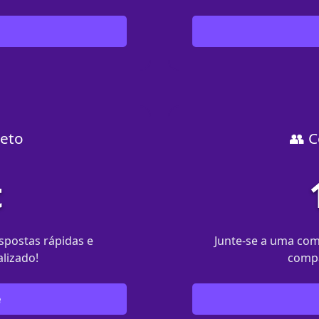
reto
👥 
t
espostas rápidas e
Junte-se a uma com
lizado!
compa
e