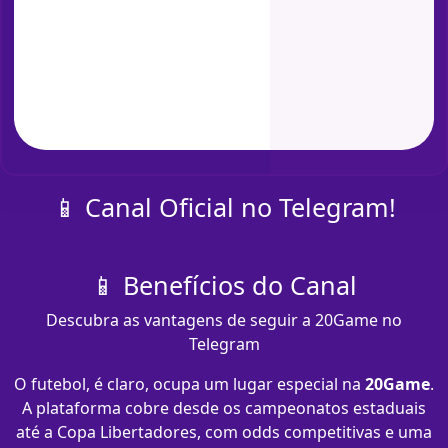
📱 Canal Oficial no Telegram!
📱 Benefícios do Canal
Descubra as vantagens de seguir a 20Game no
Telegram
O futebol, é claro, ocupa um lugar especial na
20Game
.
A plataforma cobre desde os campeonatos estaduais
até a Copa Libertadores, com odds competitivas e uma