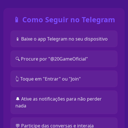
📱 Como Seguir no Telegram
📱 Baixe o app Telegram no seu dispositivo
🔍 Procure por "@20GameOficial"
👆 Toque em "Entrar" ou "Join"
🔔 Ative as notificações para não perder
nada
💬 Participe das conversas e interaja