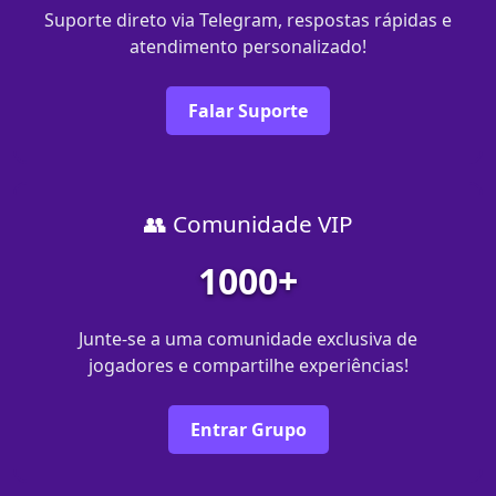
Suporte direto via Telegram, respostas rápidas e
atendimento personalizado!
Falar Suporte
👥 Comunidade VIP
1000+
Junte-se a uma comunidade exclusiva de
jogadores e compartilhe experiências!
Entrar Grupo