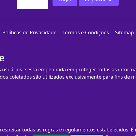
Políticas de Privacidade
Termos e Condições
Sitemap
de
us usuários e está empenhada em proteger todas as inform
os coletados são utilizados exclusivamente para fins de m
speitar todas as regras e regulamentos estabelecidos. É 