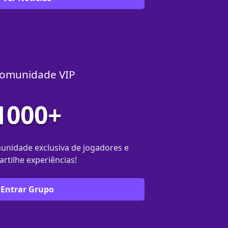
Comunidade VIP
1000+
unidade exclusiva de jogadores e
rtilhe experiências!
Entrar Grupo