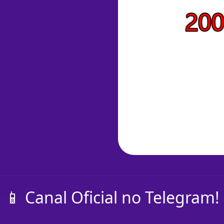
📱 Canal Oficial no Telegram!