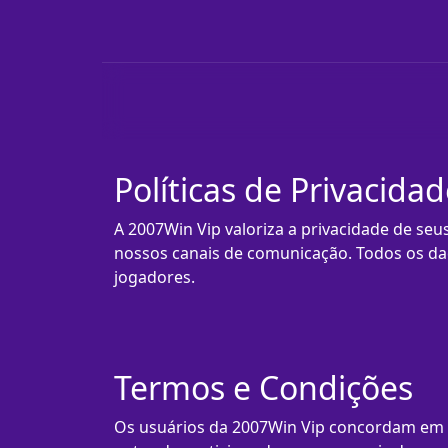
Políticas de Privacida
A 2007Win Vip valoriza a privacidade de se
nossos canais de comunicação. Todos os dad
jogadores.
Termos e Condições
Os usuários da 2007Win Vip concordam em re