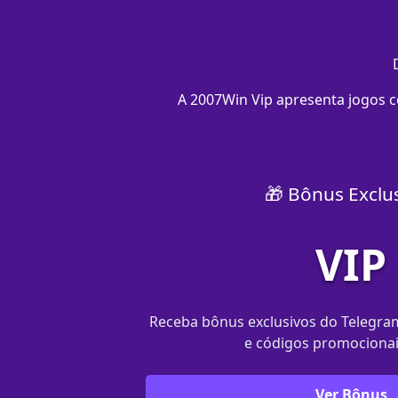
A 2007Win Vip apresenta jogos co
🎁 Bônus Exclu
VIP
Receba bônus exclusivos do Telegra
e códigos promocionai
Ver Bônus