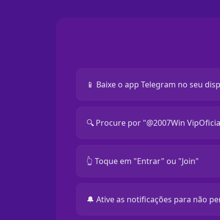
📱 Baixe o app Telegram no seu disp
🔍 Procure por "@2007Win VipOficia
👆 Toque em "Entrar" ou "Join"
🔔 Ative as notificações para não p