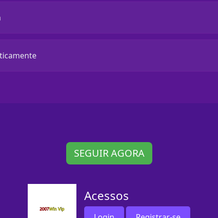
a
aticamente
SEGUIR AGORA
Acessos
Login
Registrar-se