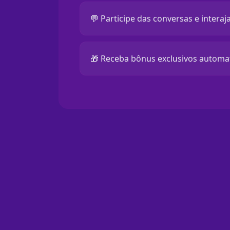
💬 Participe das conversas e interaj
🎁 Receba bônus exclusivos autom