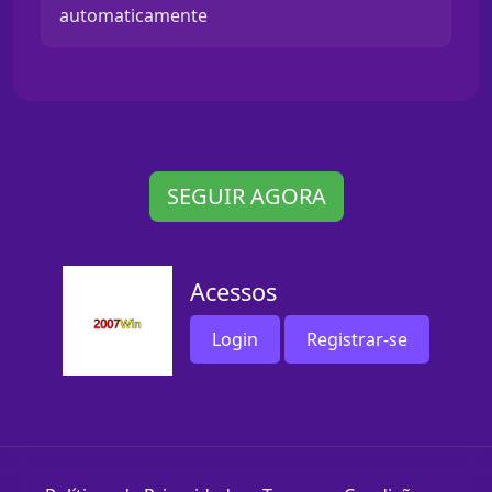
automaticamente
SEGUIR AGORA
Acessos
Login
Registrar-se