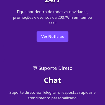
Fique por dentro de todas as novidades,
promoções e eventos da 2007Win em tempo
real!
Ver Notícias
💬 Suporte Direto
Chat
Suporte direto via Telegram, respostas rápidas e
atendimento personalizado!