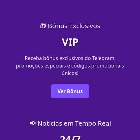
🎁 Bônus Exclusivos
VIP
Receba bônus exclusivos do Telegram,
promoções especiais e códigos promocionais
únicos!
Ver Bônus
📢 Notícias em Tempo Real
24/7