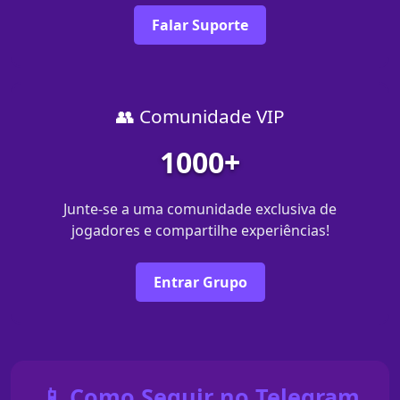
Falar Suporte
👥 Comunidade VIP
1000+
Junte-se a uma comunidade exclusiva de
jogadores e compartilhe experiências!
Entrar Grupo
📱 Como Seguir no Telegram