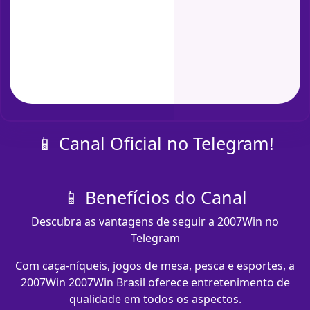
📱 Canal Oficial no Telegram!
📱 Benefícios do Canal
Descubra as vantagens de seguir a 2007Win no
Telegram
Com caça-níqueis, jogos de mesa, pesca e esportes, a
2007Win 2007Win Brasil oferece entretenimento de
qualidade em todos os aspectos.