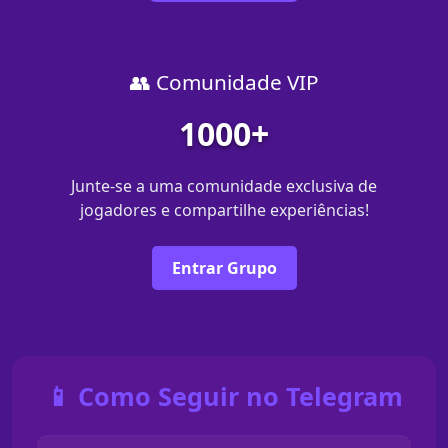
👥 Comunidade VIP
1000+
Junte-se a uma comunidade exclusiva de
jogadores e compartilhe experiências!
Entrar Grupo
📱 Como Seguir no Telegram