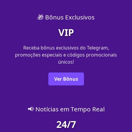
🎁 Bônus Exclusivos
VIP
Receba bônus exclusivos do Telegram,
promoções especiais e códigos promocionais
únicos!
Ver Bônus
📢 Notícias em Tempo Real
24/7