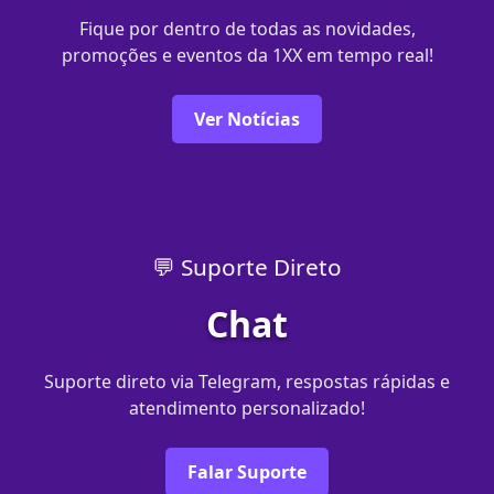
Fique por dentro de todas as novidades,
promoções e eventos da 1XX em tempo real!
Ver Notícias
💬 Suporte Direto
Chat
Suporte direto via Telegram, respostas rápidas e
atendimento personalizado!
Falar Suporte