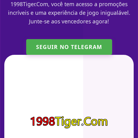
1998Tiger.Com, você tem acesso a promoções
incríveis e uma experiência de jogo inigualável.
Junte-se aos vencedores agora!
SEGUIR NO TELEGRAM