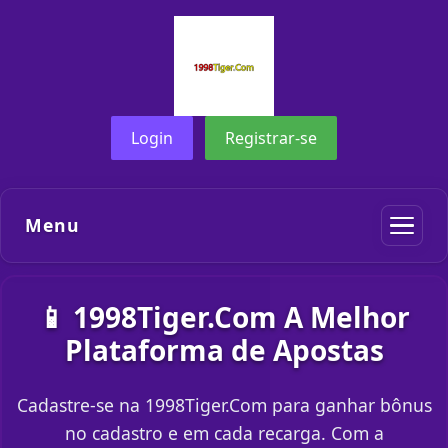
Login
Registrar-se
Menu
📱 1998Tiger.Com A Melhor
Plataforma de Apostas
Cadastre-se na 1998Tiger.Com para ganhar bônus
no cadastro e em cada recarga. Com a