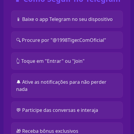
📱 Baixe o app Telegram no seu dispositivo
🔍 Procure por "@1998Tiger.ComOficial"
👆 Toque em "Entrar" ou "Join"
🔔 Ative as notificações para não perder
nada
💬 Participe das conversas e interaja
🎁 Receba bônus exclusivos