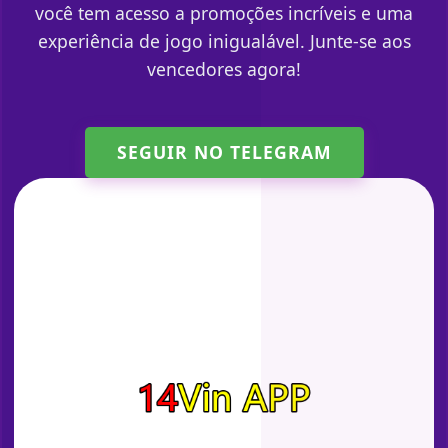
você tem acesso a promoções incríveis e uma
experiência de jogo inigualável. Junte-se aos
vencedores agora!
SEGUIR NO TELEGRAM