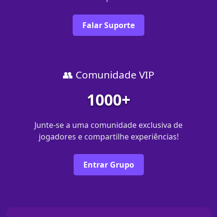
Falar Suporte
👥 Comunidade VIP
1000+
Junte-se a uma comunidade exclusiva de
jogadores e compartilhe experiências!
Entrar Grupo