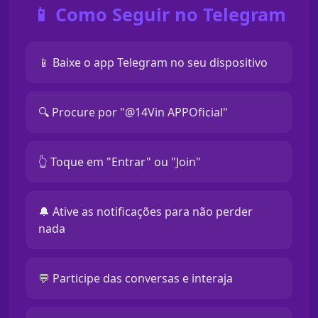
📱 Como Seguir no Telegram
📱 Baixe o app Telegram no seu dispositivo
🔍 Procure por "@14Vin APPOficial"
👆 Toque em "Entrar" ou "Join"
🔔 Ative as notificações para não perder
nada
💬 Participe das conversas e interaja