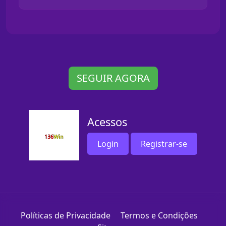
SEGUIR AGORA
Acessos
Login
Registrar-se
Políticas de Privacidade
Termos e Condições