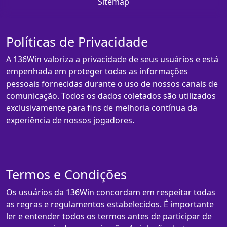
Sitemap
Políticas de Privacidade
A 136Win valoriza a privacidade de seus usuários e está
empenhada em proteger todas as informações
pessoais fornecidas durante o uso de nossos canais de
comunicação. Todos os dados coletados são utilizados
exclusivamente para fins de melhoria contínua da
experiência de nossos jogadores.
Termos e Condições
Os usuários da 136Win concordam em respeitar todas
as regras e regulamentos estabelecidos. É importante
ler e entender todos os termos antes de participar de