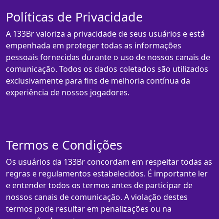
Políticas de Privacidade
A 133Br valoriza a privacidade de seus usuários e está
empenhada em proteger todas as informações
pessoais fornecidas durante o uso de nossos canais de
comunicação. Todos os dados coletados são utilizados
exclusivamente para fins de melhoria contínua da
experiência de nossos jogadores.
Termos e Condições
Os usuários da 133Br concordam em respeitar todas as
regras e regulamentos estabelecidos. É importante ler
e entender todos os termos antes de participar de
nossos canais de comunicação. A violação destes
termos pode resultar em penalizações ou na