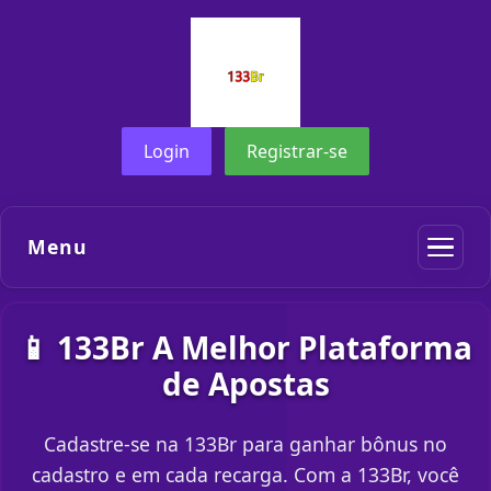
Login
Registrar-se
Menu
📱 133Br A Melhor Plataforma
de Apostas
Cadastre-se na 133Br para ganhar bônus no
cadastro e em cada recarga. Com a 133Br, você