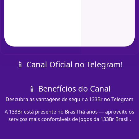
📱 Canal Oficial no Telegram!
📱 Benefícios do Canal
Descubra as vantagens de seguir a 133Br no Telegram
A 133Br está presente no Brasil há anos — aproveite os
serviços mais confortáveis de jogos da 133Br Brasil .