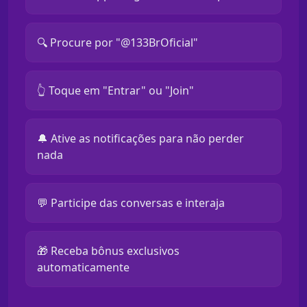
🔍 Procure por "@133BrOficial"
👆 Toque em "Entrar" ou "Join"
🔔 Ative as notificações para não perder
nada
💬 Participe das conversas e interaja
🎁 Receba bônus exclusivos
automaticamente