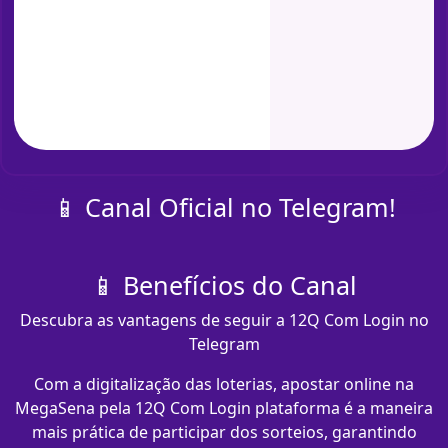
📱 Canal Oficial no Telegram!
📱 Benefícios do Canal
Descubra as vantagens de seguir a 12Q Com Login no
Telegram
Com a digitalização das loterias, apostar online na
MegaSena pela 12Q Com Login plataforma é a maneira
mais prática de participar dos sorteios, garantindo