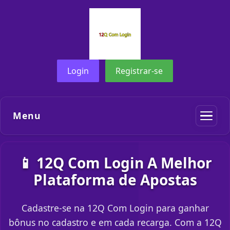
Login
Registrar-se
Menu
📱 12Q Com Login A Melhor
Plataforma de Apostas
Cadastre-se na 12Q Com Login para ganhar
bônus no cadastro e em cada recarga. Com a 12Q