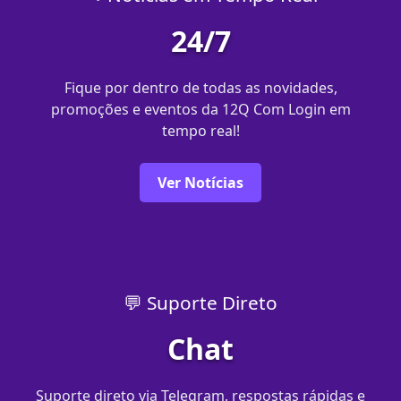
24/7
Fique por dentro de todas as novidades,
promoções e eventos da 12Q Com Login em
tempo real!
Ver Notícias
💬 Suporte Direto
Chat
Suporte direto via Telegram, respostas rápidas e