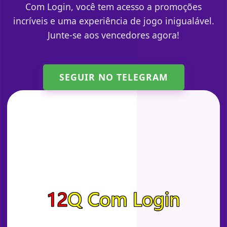
Com Login, você tem acesso a promoções
incríveis e uma experiência de jogo inigualável.
Junte-se aos vencedores agora!
SEGUIR NO TELEGRAM