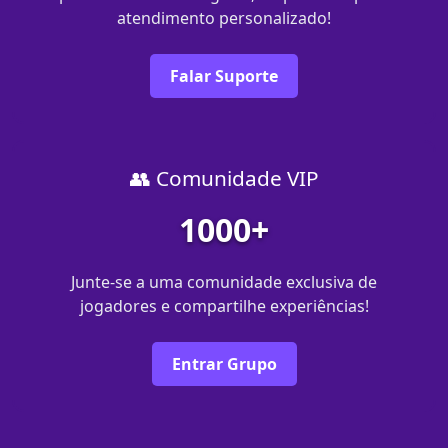
atendimento personalizado!
Falar Suporte
👥 Comunidade VIP
1000+
Junte-se a uma comunidade exclusiva de
jogadores e compartilhe experiências!
Entrar Grupo