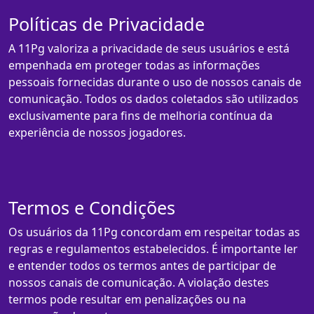
Políticas de Privacidade
A 11Pg valoriza a privacidade de seus usuários e está
empenhada em proteger todas as informações
pessoais fornecidas durante o uso de nossos canais de
comunicação. Todos os dados coletados são utilizados
exclusivamente para fins de melhoria contínua da
experiência de nossos jogadores.
Termos e Condições
Os usuários da 11Pg concordam em respeitar todas as
regras e regulamentos estabelecidos. É importante ler
e entender todos os termos antes de participar de
nossos canais de comunicação. A violação destes
termos pode resultar em penalizações ou na