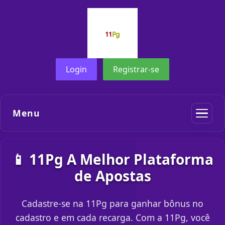
Login
Registrar-se
Menu
📱 11Pg A Melhor Plataforma
de Apostas
Cadastre-se na 11Pg para ganhar bônus no
cadastro e em cada recarga. Com a 11Pg, você