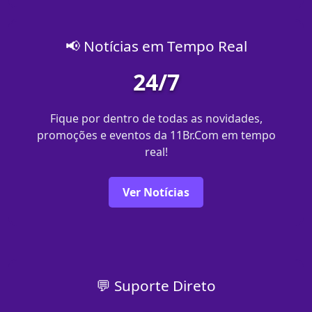
📢 Notícias em Tempo Real
24/7
Fique por dentro de todas as novidades,
promoções e eventos da 11Br.Com em tempo
real!
Ver Notícias
💬 Suporte Direto