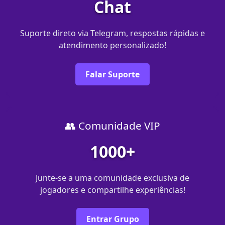
Chat
Suporte direto via Telegram, respostas rápidas e
atendimento personalizado!
Falar Suporte
👥 Comunidade VIP
1000+
Junte-se a uma comunidade exclusiva de
jogadores e compartilhe experiências!
Entrar Grupo