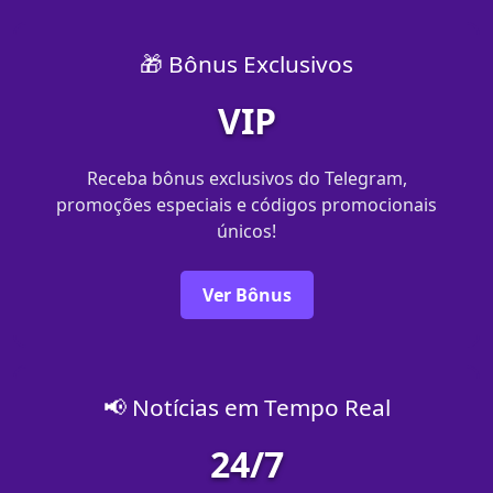
🎁 Bônus Exclusivos
VIP
Receba bônus exclusivos do Telegram,
promoções especiais e códigos promocionais
únicos!
Ver Bônus
📢 Notícias em Tempo Real
24/7