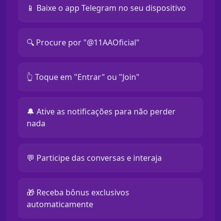
📱 Baixe o app Telegram no seu dispositivo
🔍 Procure por "@11AAOficial"
👆 Toque em "Entrar" ou "Join"
🔔 Ative as notificações para não perder
nada
💬 Participe das conversas e interaja
🎁 Receba bônus exclusivos
automaticamente