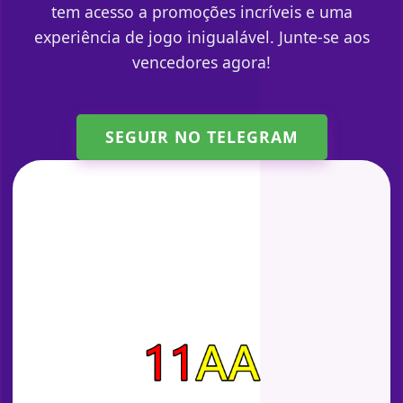
tem acesso a promoções incríveis e uma
experiência de jogo inigualável. Junte-se aos
vencedores agora!
SEGUIR NO TELEGRAM