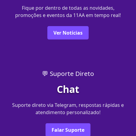
Fique por dentro de todas as novidades,
promoções e eventos da 11AA em tempo real!
Ver Notícias
💬 Suporte Direto
Chat
Suporte direto via Telegram, respostas rápidas e
atendimento personalizado!
Falar Suporte