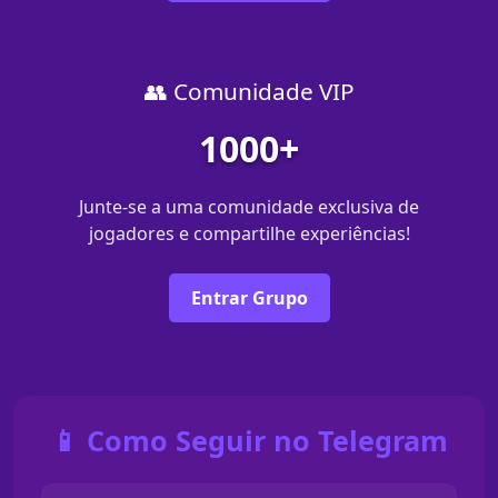
👥 Comunidade VIP
1000+
Junte-se a uma comunidade exclusiva de
jogadores e compartilhe experiências!
Entrar Grupo
📱 Como Seguir no Telegram