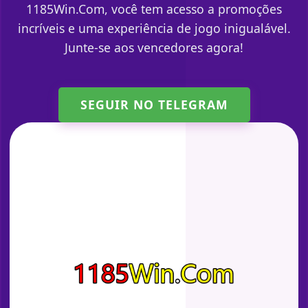
1185Win.Com, você tem acesso a promoções
incríveis e uma experiência de jogo inigualável.
Junte-se aos vencedores agora!
SEGUIR NO TELEGRAM