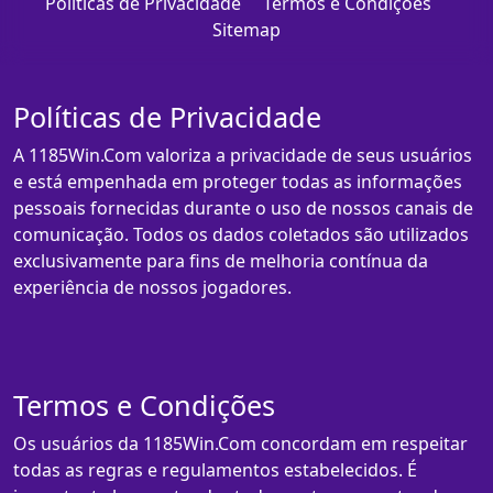
Políticas de Privacidade
Termos e Condições
Sitemap
Políticas de Privacidade
A 1185Win.Com valoriza a privacidade de seus usuários
e está empenhada em proteger todas as informações
pessoais fornecidas durante o uso de nossos canais de
comunicação. Todos os dados coletados são utilizados
exclusivamente para fins de melhoria contínua da
experiência de nossos jogadores.
Termos e Condições
Os usuários da 1185Win.Com concordam em respeitar
todas as regras e regulamentos estabelecidos. É