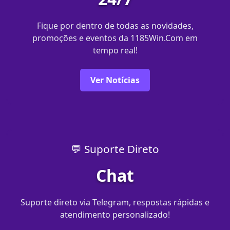
Fique por dentro de todas as novidades,
promoções e eventos da 1185Win.Com em
tempo real!
Ver Notícias
💬 Suporte Direto
Chat
Suporte direto via Telegram, respostas rápidas e
atendimento personalizado!