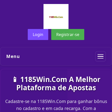
Login
Registrar-se
Menu
📱 1185Win.Com A Melhor
Plataforma de Apostas
Cadastre-se na 1185Win.Com para ganhar bônus
no cadastro e em cada recarga. Com a