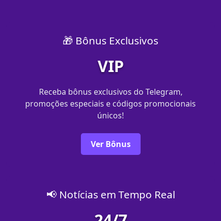
🎁 Bônus Exclusivos
VIP
Receba bônus exclusivos do Telegram,
promoções especiais e códigos promocionais
únicos!
Ver Bônus
📢 Notícias em Tempo Real
24/7