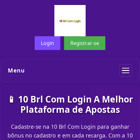
Login
Registrar-se
Menu
📱 10 Brl Com Login A Melhor
Plataforma de Apostas
Cadastre-se na 10 Brl Com Login para ganhar
bônus no cadastro e em cada recarga. Com a 10