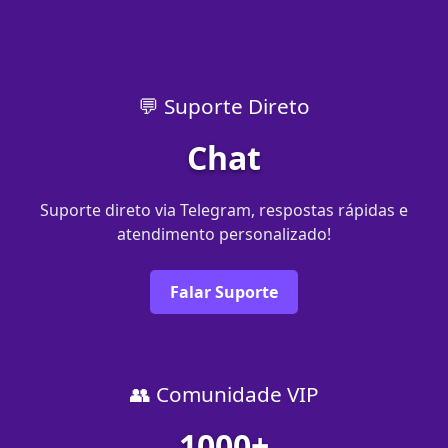
💬 Suporte Direto
Chat
Suporte direto via Telegram, respostas rápidas e
atendimento personalizado!
Falar Suporte
👥 Comunidade VIP
1000+