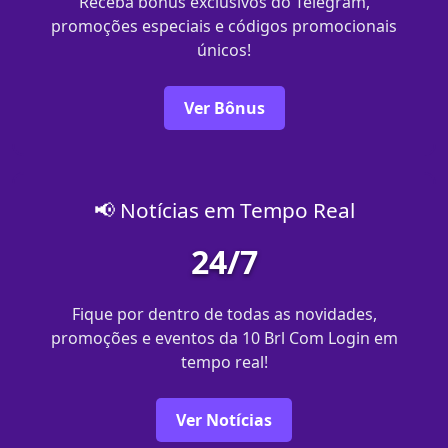
Receba bônus exclusivos do Telegram,
promoções especiais e códigos promocionais
únicos!
Ver Bônus
📢 Notícias em Tempo Real
24/7
Fique por dentro de todas as novidades,
promoções e eventos da 10 Brl Com Login em
tempo real!
Ver Notícias