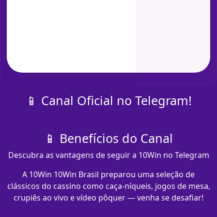
📱 Canal Oficial no Telegram!
📱 Benefícios do Canal
Descubra as vantagens de seguir a 10Win no Telegram
A 10Win 10Win Brasil preparou uma seleção de
clássicos do cassino como caça-níqueis, jogos de mesa,
crupiês ao vivo e vídeo pôquer — venha se desafiar!