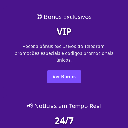
🎁 Bônus Exclusivos
VIP
Receba bônus exclusivos do Telegram,
promoções especiais e códigos promocionais
únicos!
Ver Bônus
📢 Notícias em Tempo Real
24/7