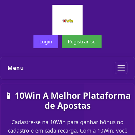
Login
Registrar-se
Menu
📱 10Win A Melhor Plataforma
de Apostas
Cadastre-se na 10Win para ganhar bônus no
cadastro e em cada recarga. Com a 10Win, você