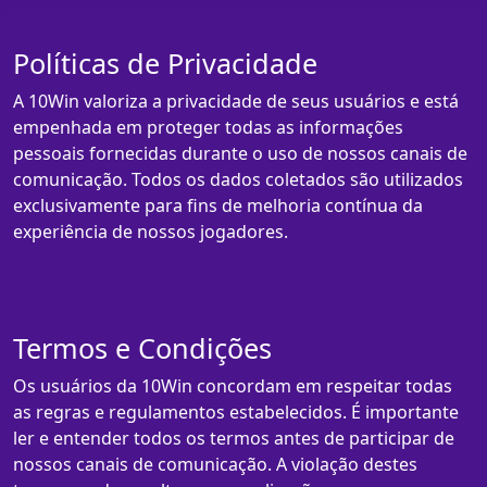
Políticas de Privacidade
A 10Win valoriza a privacidade de seus usuários e está
empenhada em proteger todas as informações
pessoais fornecidas durante o uso de nossos canais de
comunicação. Todos os dados coletados são utilizados
exclusivamente para fins de melhoria contínua da
experiência de nossos jogadores.
Termos e Condições
Os usuários da 10Win concordam em respeitar todas
as regras e regulamentos estabelecidos. É importante
ler e entender todos os termos antes de participar de
nossos canais de comunicação. A violação destes