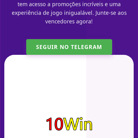
tem acesso a promoções incríveis e uma
experiência de jogo inigualável. Junte-se aos
vencedores agora!
SEGUIR NO TELEGRAM