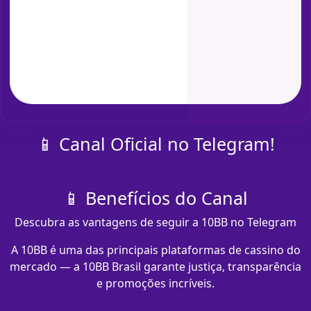
📱 Canal Oficial no Telegram!
📱 Benefícios do Canal
Descubra as vantagens de seguir a 10BB no Telegram
A 10BB é uma das principais plataformas de cassino do
mercado — a 10BB Brasil garante justiça, transparência
e promoções incríveis.