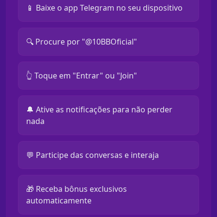
📱 Baixe o app Telegram no seu dispositivo
🔍 Procure por "@10BBOficial"
👆 Toque em "Entrar" ou "Join"
🔔 Ative as notificações para não perder
nada
💬 Participe das conversas e interaja
🎁 Receba bônus exclusivos
automaticamente