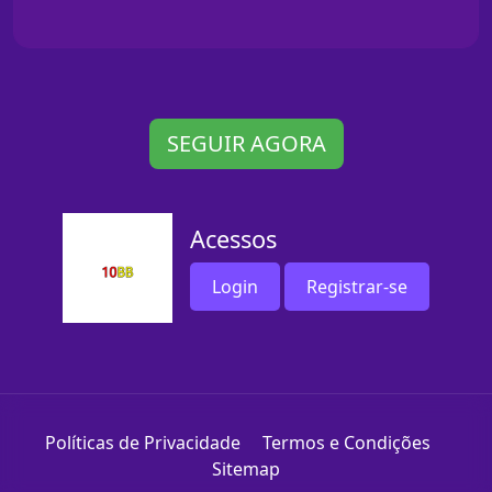
SEGUIR AGORA
Acessos
Login
Registrar-se
Políticas de Privacidade
Termos e Condições
Sitemap