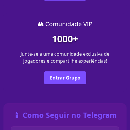
👥 Comunidade VIP
1000+
Junte-se a uma comunidade exclusiva de
jogadores e compartilhe experiências!
Entrar Grupo
📱 Como Seguir no Telegram