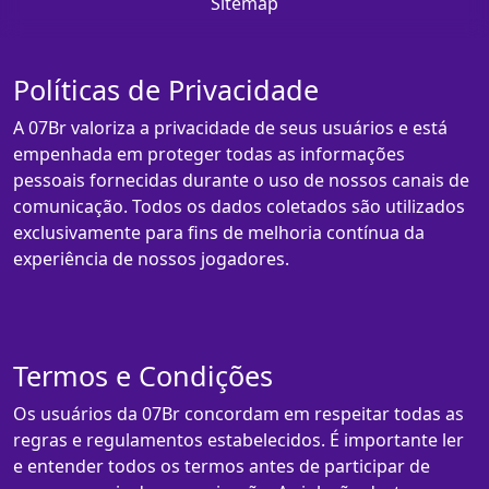
Sitemap
Políticas de Privacidade
A 07Br valoriza a privacidade de seus usuários e está
empenhada em proteger todas as informações
pessoais fornecidas durante o uso de nossos canais de
comunicação. Todos os dados coletados são utilizados
exclusivamente para fins de melhoria contínua da
experiência de nossos jogadores.
Termos e Condições
Os usuários da 07Br concordam em respeitar todas as
regras e regulamentos estabelecidos. É importante ler
e entender todos os termos antes de participar de