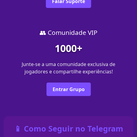
Falar Suporte
👥 Comunidade VIP
1000+
Junte-se a uma comunidade exclusiva de
jogadores e compartilhe experiências!
Entrar Grupo
📱 Como Seguir no Telegram