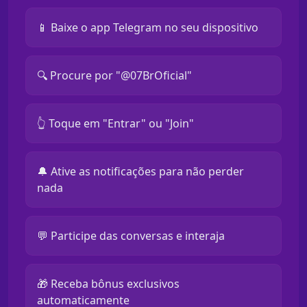
📱 Baixe o app Telegram no seu dispositivo
🔍 Procure por "@07BrOficial"
👆 Toque em "Entrar" ou "Join"
🔔 Ative as notificações para não perder
nada
💬 Participe das conversas e interaja
🎁 Receba bônus exclusivos
automaticamente