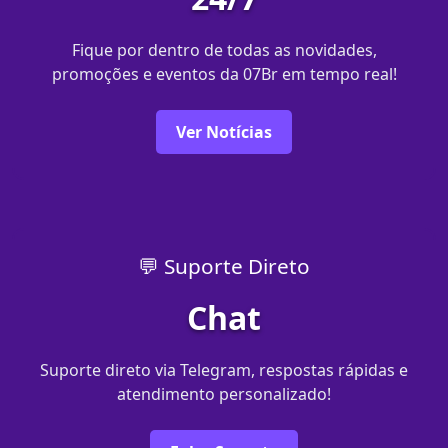
Fique por dentro de todas as novidades,
promoções e eventos da 07Br em tempo real!
Ver Notícias
💬 Suporte Direto
Chat
Suporte direto via Telegram, respostas rápidas e
atendimento personalizado!