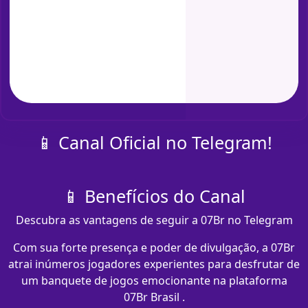
📱 Canal Oficial no Telegram!
📱 Benefícios do Canal
Descubra as vantagens de seguir a 07Br no Telegram
Com sua forte presença e poder de divulgação, a 07Br
atrai inúmeros jogadores experientes para desfrutar de
um banquete de jogos emocionante na plataforma
07Br Brasil .