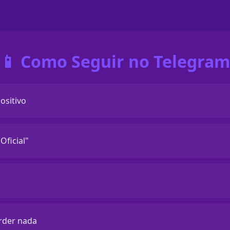
📱 Como Seguir no Telegram
ositivo
Oficial"
erder nada