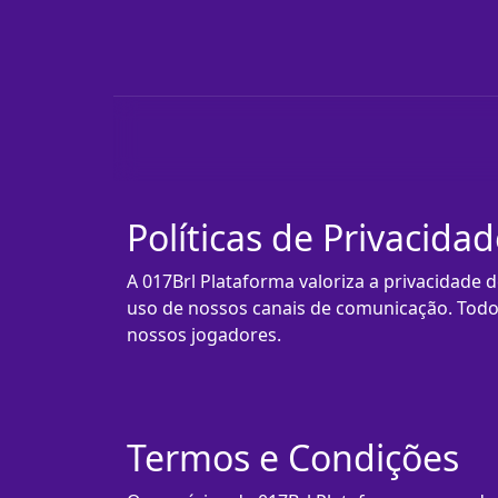
Políticas de Privacida
A 017Brl Plataforma valoriza a privacidade
uso de nossos canais de comunicação. Todos
nossos jogadores.
Termos e Condições