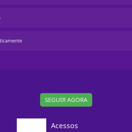
a
aticamente
SEGUIR AGORA
Acessos