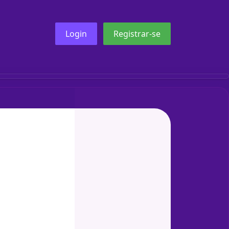
Login
Registrar-se