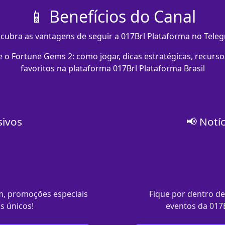
📱 Benefícios do Canal
cubra as vantagens de seguir a 017Brl Plataforma no Tele
e o Fortune Gems 2: como jogar, dicas estratégicas, recurs
favoritos na plataforma 017Brl Plataforma Brasil
sivos
📢 Notí
m, promoções especiais
Fique por dentro d
s únicos!
eventos da 017