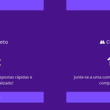
reto
👥 
t
espostas rápidas e
Junte-se a uma com
lizado!
compa
e