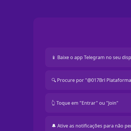
📱 Baixe o app Telegram no seu disp
🔍 Procure por "@017Brl Plataforma
👆 Toque em "Entrar" ou "Join"
🔔 Ative as notificações para não p