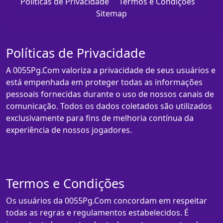
Políticas de Privacidade
Termos e Condições
Sitemap
Políticas de Privacidade
A 0055Pg.Com valoriza a privacidade de seus usuários e
está empenhada em proteger todas as informações
pessoais fornecidas durante o uso de nossos canais de
comunicação. Todos os dados coletados são utilizados
exclusivamente para fins de melhoria contínua da
experiência de nossos jogadores.
Termos e Condições
Os usuários da 0055Pg.Com concordam em respeitar
todas as regras e regulamentos estabelecidos. É